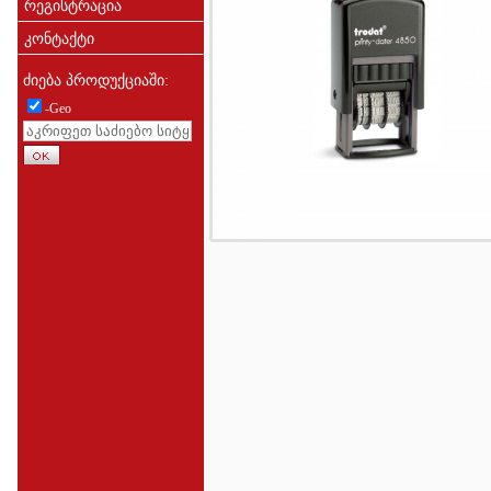
რეგისტრაცია
კონტაქტი
ძიება პროდუქციაში:
-Geo