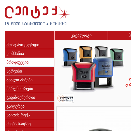
კატალოგი
პ
მთავარი გვერდი
კომპანია
პროდუქცია
სერვისი
ახალი ამბები
პარტნიორები
გადმოვწეროთ
გალერეა
საიტის რუქა
ძიება საიტზე