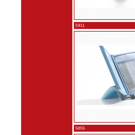
5911
5855