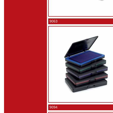
9063
9094